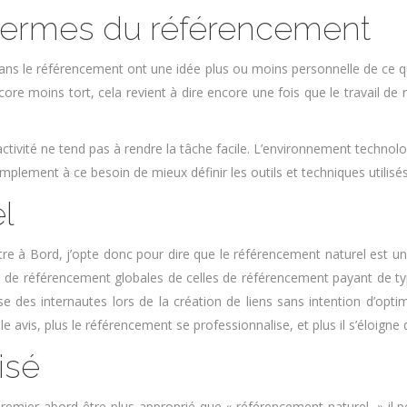
 termes du référencement
t dans le référencement ont une idée plus ou moins personnelle de ce q
ncore moins tort, cela revient à dire encore une fois que le travail de
e activité ne tend pas à rendre la tâche facile. L’environnement tech
lement à ce besoin de mieux définir les outils et techniques utilisés
l
re à Bord, j’opte donc pour dire que le référencement naturel est u
ctions de référencement globales de celles de référencement payant de
e des internautes lors de la création de liens sans intention d’optim
avis, plus le référencement se professionnalise, et plus il s’éloigne d
isé
remier abord être plus approprié que « référencement naturel, » il p