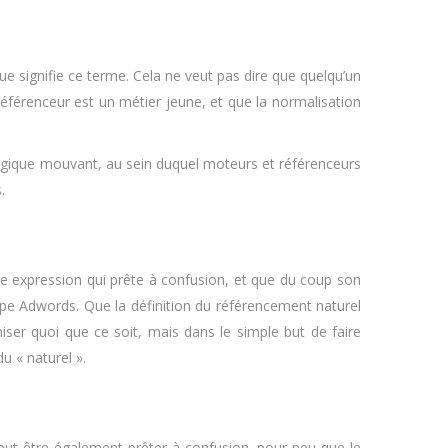
ue signifie ce terme. Cela ne veut pas dire que quelqu’un
 référenceur est un métier jeune, et que la normalisation
nologique mouvant, au sein duquel moteurs et référenceurs
.
ne expression qui prête à confusion, et que du coup son
 type Adwords. Que la définition du référencement naturel
iser quoi que ce soit, mais dans le simple but de faire
u « naturel ».
eut être également prêter à confusion, pour peu que le