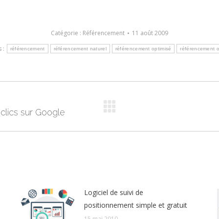
Catégorie :
Référencement
11 août 2009
s :
référencement
référencement naturel
référencement optimisé
référencement 
 clics sur Google
Article
suivant
:
Logiciel de suivi de
positionnement simple et gratuit
15 mai 2010