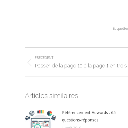
Étiquette
Navigation
PRÉCÉDENT
article
Article
Passer de la page 10 à la page 1 en trois
précédent
:
Articles similaires
Référencement Adwords : 65
questions-réponses
1 août 2010