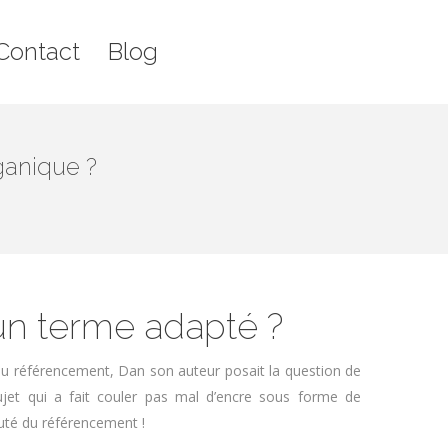
g
Recherche
Contact
Blog
Rech
:
:
ganique ?
un terme adapté ?
 du référencement, Dan son auteur posait la question de
ujet qui a fait couler pas mal d’encre sous forme de
té du référencement !