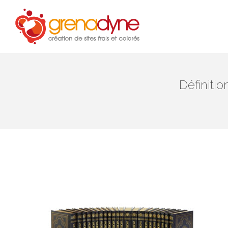
Accue
Définiti