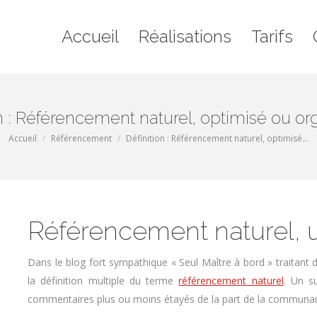
il
Réalisations
Tarifs
Contact
Blo
Accueil
Réalisations
Tarifs
on : Référencement naturel, optimisé ou or
Vous êtes ici :
Accueil
Référencement
Définition : Référencement naturel, optimisé…
Référencement naturel, 
Dans le blog fort sympathique « Seul Maître à bord » traitant
la définition multiple du terme
référencement naturel
. Un s
commentaires plus ou moins étayés de la part de la communau