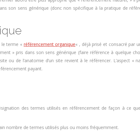
s son sens générique (donc non spécifique à la pratique de référenc
ique
er le terme «
référencement organique
« , déjà prisé et consacré par
ment » pris dans son sens générique (faire référence à quelque cho
ite ou de l’anatomie d’un site revient à le référencer. L’aspect « n
éférencement payant.
 désignation des termes utilisés en référencement de façon à ce q
ain nombre de termes utilisés plus ou moins fréquemment.