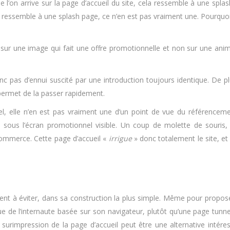
n arrive sur la page d’accueil du site, cela ressemble à une splash
ela ressemble à une splash page, ce n’en est pas vraiment une. Pourquo
r une image qui fait une offre promotionnelle et non sur une animati
c pas d’ennui suscité par une introduction toujours identique. De pl
n permet de la passer rapidement.
, elle n’en est pas vraiment une d’un point de vue du référenceme
acé sous l’écran promotionnel visible. Un coup de molette de souris
-commerce. Cette page d’accueil «
irrigue
» donc totalement le site, et
nt à éviter, dans sa construction la plus simple. Même pour proposer
gue de l’internaute basée sur son navigateur, plutôt qu’une page tun
 surimpression de la page d’accueil peut être une alternative intére