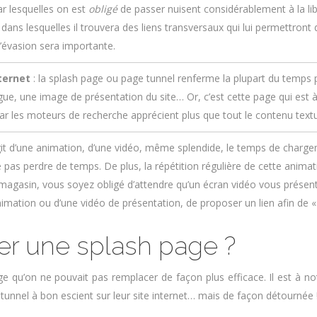
ar lesquelles on est
obligé
de passer nuisent considérablement à la libre
dans lesquelles il trouvera des liens transversaux qui lui permettront 
l’évasion sera importante.
ternet
: la splash page ou page tunnel renferme la plupart du temps
, une image de présentation du site… Or, c’est cette page qui est à la r
, car les moteurs de recherche apprécient plus que tout le contenu textu
s’agit d’une animation, d’une vidéo, même splendide, le temps de chargem
te pas perdre de temps. De plus, la répétition régulière de cette ani
magasin, vous soyez obligé d’attendre qu’un écran vidéo vous prése
nimation ou d’une vidéo de présentation, de proposer un lien afin de « p
réer une splash page ?
ge qu’on ne pouvait pas remplacer de façon plus efficace. Il est à 
ge tunnel à bon escient sur leur site internet… mais de façon détournée 