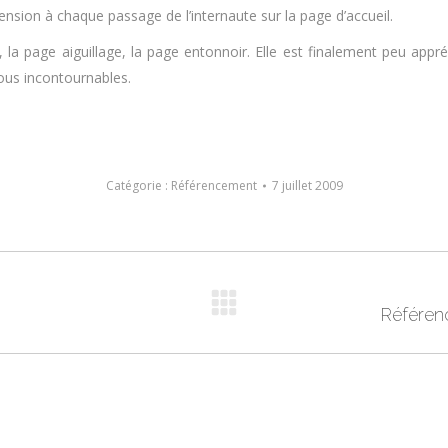
nsion à chaque passage de l’internaute sur la page d’accueil.
la page aiguillage, la page entonnoir. Elle est finalement peu appré
ous incontournables.
Catégorie :
Référencement
7 juillet 2009
Article
Référen
suivant
: