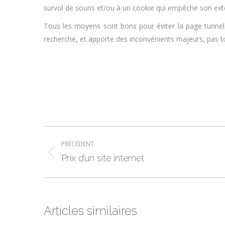
survol de souris et/ou à un cookie qui empêche son exte
Tous les moyens sont bons pour éviter la page tunnel, 
recherche, et apporte des inconvénients majeurs, pas t
Navigation
PRÉCÉDENT
article
Article
Prix d’un site internet
précédent
:
Articles similaires