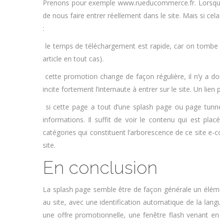
Prenons pour exemple www.rueducommerce.fr. Lorsque l’o
de nous faire entrer réellement dans le site. Mais si c
:
le temps de téléchargement est rapide, car on tombe su
article en tout cas).
cette promotion change de façon régulière, il n’y a don
incite fortement l’internaute à entrer sur le site. Un lie
si cette page a tout d’une splash page ou page tunnel
informations. Il suffit de voir le contenu qui est pl
catégories qui constituent l’arborescence de ce site e
site.
En conclusion
La splash page semble être de façon générale un éléme
au site, avec une identification automatique de la lan
une offre promotionnelle, une fenêtre flash venant en