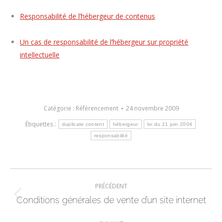
Responsabilité de l’hébergeur de contenus
Un cas de responsabilité de l’hébergeur sur propriété
intellectuelle
Catégorie :
Référencement
24 novembre 2009
Étiquettes :
duplicate content
hébergeur
loi du 21 juin 2004
responsabilité
Navigation
PRÉCÉDENT
article
Conditions générales de vente d’un site internet
Article
précédent