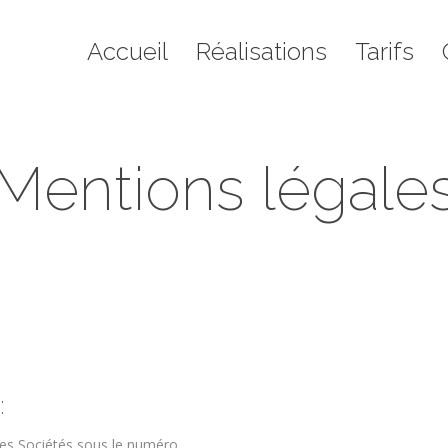
il
Réalisations
Tarifs
Contact
Blo
Accueil
Réalisations
Tarifs
Mentions légale
Vous êtes ici :
Accueil
Non classé
Mentions légales
:
es Sociétés sous le numéro