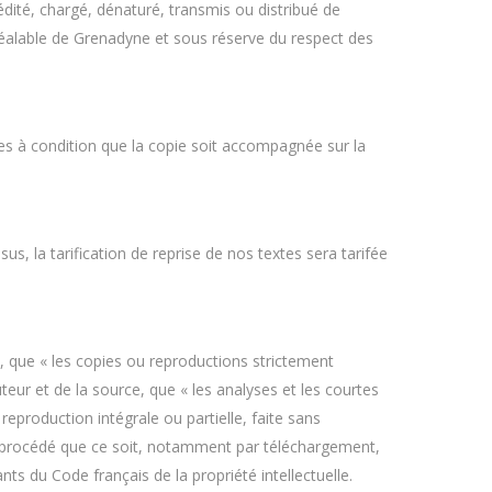
édité, chargé, dénaturé, transmis ou distribué de
préalable de Grenadyne et sous réserve du respect des
les à condition que la copie soit accompagnée sur la
us, la tarification de reprise de nos textes sera tarifée
rt, que « les copies ou reproductions strictement
uteur et de la source, que « les analyses et les courtes
reproduction intégrale ou partielle, faite sans
que procédé que ce soit, notamment par téléchargement,
ts du Code français de la propriété intellectuelle.