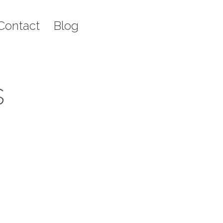
g
Recherche
Contact
Blog
Rech
:
:
s