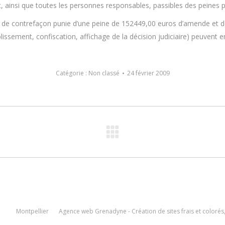
, ainsi que toutes les personnes responsables, passibles des peines pén
élit de contrefaçon punie d’une peine de 152449,00 euros d’amende et d
issement, confiscation, affichage de la décision judiciaire) peuvent 
Catégorie :
Non classé
24 février 2009
Article
suivant
:
Montpellier
Agence web Grenadyne
- Création de sites frais et coloré