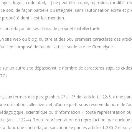
ages, logos, code html, …) ne peut être copié, reproduit, modifié, ré
 soit, de façon partielle ou intégrale, sans l’autorisation écrite et 
e propriété dont il est fait mention.
 contrefaçon de ses droits de propriété intellectuelle.
un site web ou blog, du titre et des 500 premiers caractères des artic
un lien composé de l’url de l’article sur le site de Grenadyne.
e sur un autre site dépasserait le nombre de caractères stipulés ci-dess
TTC)
ant, aux termes des paragraphes 2° et 3° de l’article L.122-5, d’une pa
ne utilisation collective » et, d’autre part, sous réserve du nom de l’a
, pédagogique, scientifique ou d’information », toute représentation ou 
licite (art. L.122-4). Toute représentation ou reproduction, par quel
era donc une contrefaçon sanctionnée par les articles L.335-2 et suivan