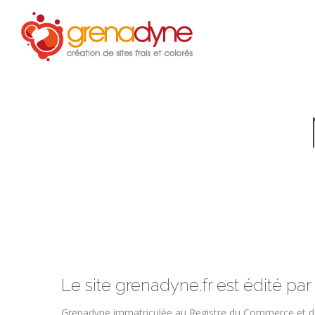
Accue
Le site grenadyne.fr est édité par 
Grenadyne immatriculée au Registre du Commerce et d