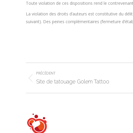
Toute violation de ces dispositions rend le contrevenant
La violation des droits d’auteurs est constitutive du d
suivant). Des peines complémentaires (fermeture d’établ
Navigation
PRÉCÉDENT
article
Article
Site de tatouage Golem Tattoo
précédent
: