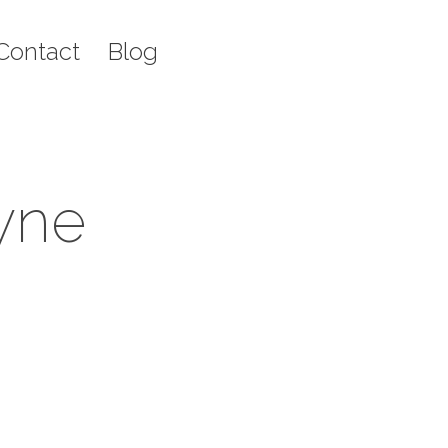
g
Recherche
Contact
Blog
Rech
:
:
yne