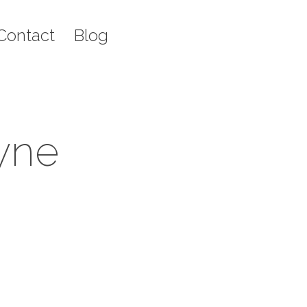
g
Recherche
Contact
Blog
Rech
:
:
yne