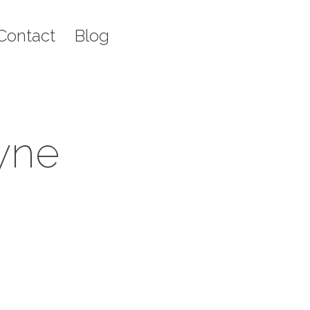
g
Recherche
Contact
Blog
Rech
:
:
yne