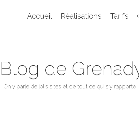
il
Réalisations
Tarifs
Contact
Blo
Accueil
Réalisations
Tarifs
 Blog de Grenad
Vous êtes ici :
On y parle de jolis sites et de tout ce qui s'y rapporte
Accueil
Articles avec l’étiquette "publication"