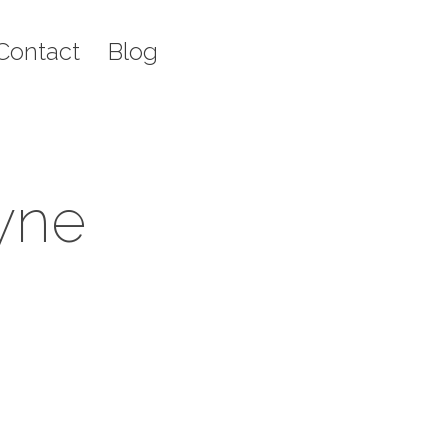
g
Recherche
Contact
Blog
Rech
:
:
yne