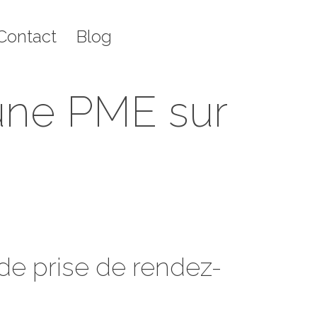
g
Recherche
Contact
Blog
Rech
:
:
 une PME sur
 de prise de rendez-