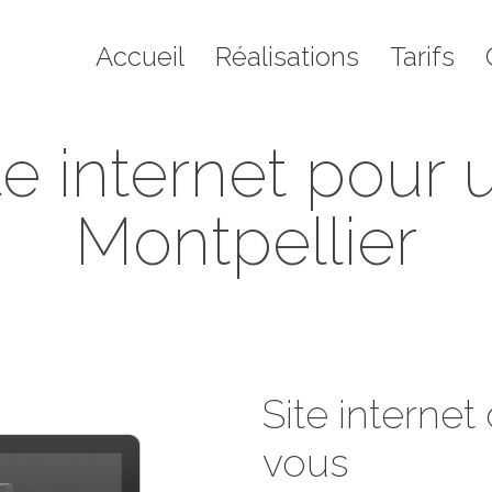
il
Réalisations
Tarifs
Contact
Blo
Accueil
Réalisations
Tarifs
e internet pour
Montpellier
Vous êtes ici :
Accueil
Portfolio
Nouveau site internet pour une…
Site internet
vous