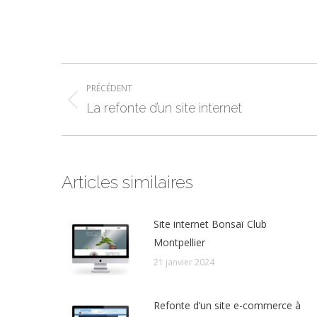
Navigation
PRÉCÉDENT
article
Article
La refonte d’un site internet
précédent
:
Articles similaires
Site internet Bonsaï Club
Montpellier
21 janvier 2024
Refonte d’un site e-commerce à