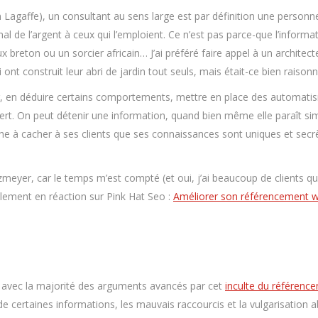
on Lagaffe), un consultant au sens large est par définition une personn
l de l’argent à ceux qui l’emploient. Ce n’est pas parce-que l’informat
 breton ou un sorcier africain… J’ai préféré faire appel à un architec
ont construit leur abri de jardin tout seuls, mais était-ce bien raisonn
ter, en déduire certains comportements, mettre en place des automatis
expert. On peut détenir une information, quand bien même elle paraît si
à cacher à ses clients que ses connaissances sont uniques et secrète
zmeyer, car le temps m’est compté (et oui, j’ai beaucoup de clients qui
alement en réaction sur Pink Hat Seo :
Améliorer son référencement we
ord avec la majorité des arguments avancés par cet
inculte du référenc
certaines informations, les mauvais raccourcis et la vulgarisation ab