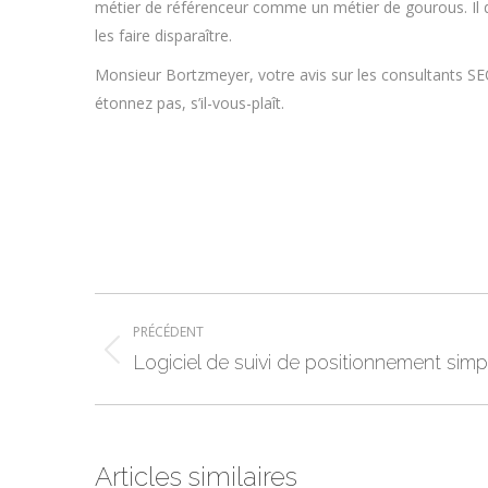
métier de référenceur comme un métier de gourous. Il d
les faire disparaître.
Monsieur Bortzmeyer, votre avis sur les consultants S
étonnez pas, s’il-vous-plaît.
Navigation
PRÉCÉDENT
article
Article
Logiciel de suivi de positionnement simpl
précédent
:
Articles similaires