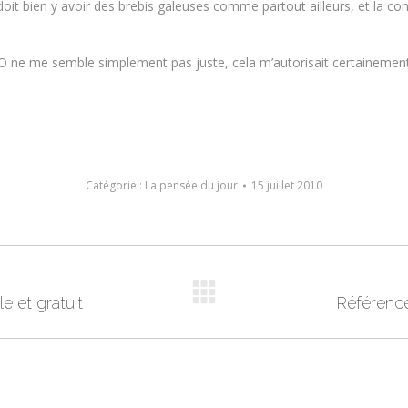
oit bien y avoir des brebis galeuses comme partout ailleurs, et la 
EO ne me semble simplement pas juste, cela m’autorisait certainemen
Catégorie :
La pensée du jour
15 juillet 2010
e et gratuit
Article
Référenc
suivant
: