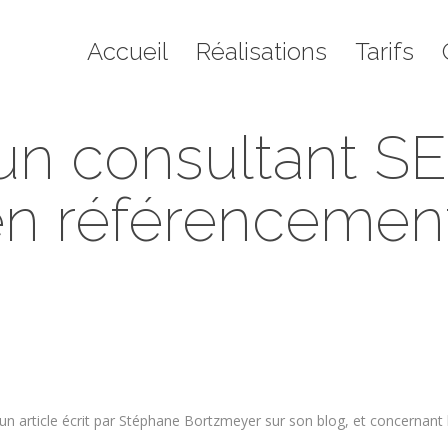
il
Réalisations
Tarifs
Contact
Blo
Accueil
Réalisations
Tarifs
 d’un consultant S
n référencemen
Vous êtes ici :
Accueil
La pensée du jour
De l’utilité d’un consultant SEO…
 article écrit par Stéphane Bortzmeyer sur son blog, et concernant l