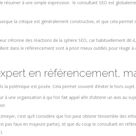
 le résumer à une simple expression : le consultant SEO est globalement 
uisque la critique est généralement constructive, et que cela permet de
’auteur s’étonne des réactions de la sphère SEO, car habituellement dit-il
illent dans le référencement sont à priori mieux outillés pour réagir à
expert en référencement, m
els la polémique est posée. Cela permet souvent d’éviter le hors-sujet.
ur à une organisation à qui l’on fait appel afin d’obtenir un avis au su
ir.
rtzmeyer, c’est qu’il considère que l’on peut obtenir l’ensemble des i
’est pas faux en majeure partie), et que du coup le consultant en réfé
).